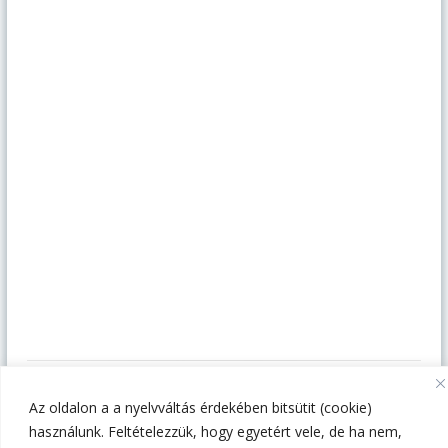
Az oldalon a a nyelvváltás érdekében bitsütit (cookie)
1014 Budapest, Szent György tér 4-5-6.
használunk. Feltételezzük, hogy egyetért vele, de ha nem,