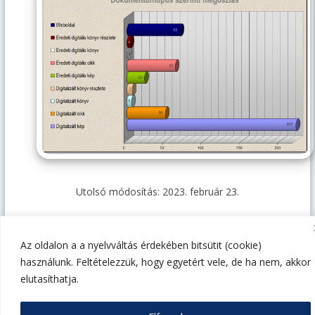
Utolsó módosítás: 2023. február 23.
Az oldalon a a nyelvváltás érdekében bitsütit (cookie)
használunk. Feltételezzük, hogy egyetért vele, de ha nem, akkor
1014 Budapest, Szent György tér 4-5-6.
elutasíthatja.
webarchivum@oszk.hu
+36 1-4878-688