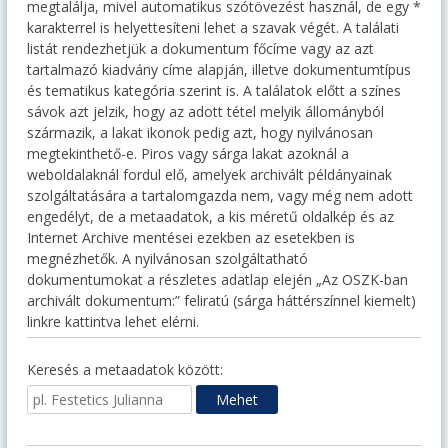
megtalálja, mivel automatikus szótövezést használ, de egy *
karakterrel is helyettesíteni lehet a szavak végét. A találati
listát rendezhetjük a dokumentum főcíme vagy az azt
tartalmazó kiadvány címe alapján, illetve dokumentumtípus
és tematikus kategória szerint is. A találatok előtt a színes
sávok azt jelzik, hogy az adott tétel melyik állományból
származik, a lakat ikonok pedig azt, hogy nyilvánosan
megtekinthető-e. Piros vagy sárga lakat azoknál a
weboldalaknál fordul elő, amelyek archivált példányainak
szolgáltatására a tartalomgazda nem, vagy még nem adott
engedélyt, de a metaadatok, a kis méretű oldalkép és az
Internet Archive mentései ezekben az esetekben is
megnézhetők. A nyilvánosan szolgáltatható
dokumentumokat a részletes adatlap elején „Az OSZK-ban
archivált dokumentum:” feliratú (sárga háttérszínnel kiemelt)
linkre kattintva lehet elérni.
Keresés a metaadatok között: